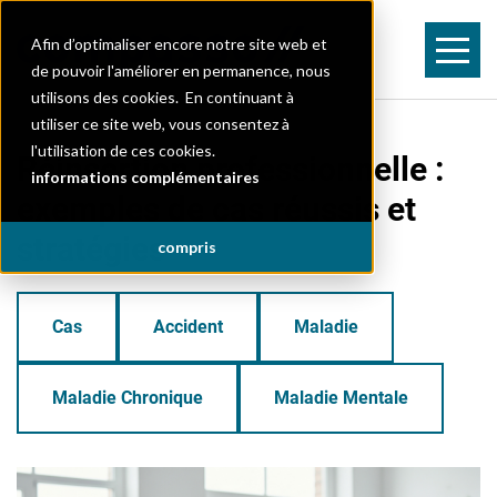
Afin d’optimaliser encore notre site web et
de pouvoir l'améliorer en permanence, nous
utilisons des cookies. En continuant à
utiliser ce site web, vous consentez à
l'utilisation de ces cookies.
Réinsertion professionnelle :
informations complémentaires
exemples de cas réussis et
stratégies
compris
Cas
Accident
Maladie
Maladie Chronique
Maladie Mentale