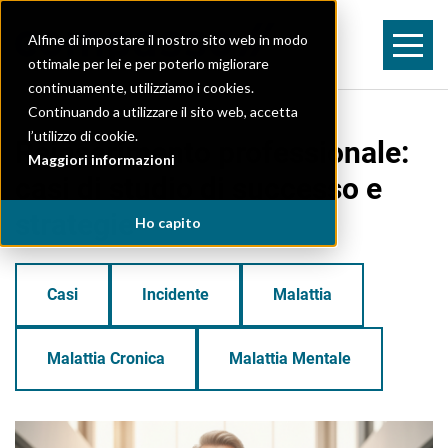
Alfine di impostare il nostro sito web in modo
ottimale per lei e per poterlo migliorare
continuamente, utilizziamo i cookies.
Continuando a utilizzare il sito web, accetta
l’utilizzo di cookie.
Reinserimento professionale:
Maggiori informazioni
casi di studio di successo e
strategie
Ho capito
Casi
Incidente
Malattia
Malattia Cronica
Malattia Mentale